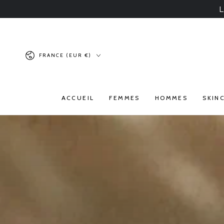
IGNORER LE
L
CONTENU
Pays/région
FRANCE (EUR €)
ACCUEIL
FEMMES
HOMMES
SKIN