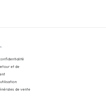
ES
confidentialité
retour et de
ent
utilisation
énérales de vente