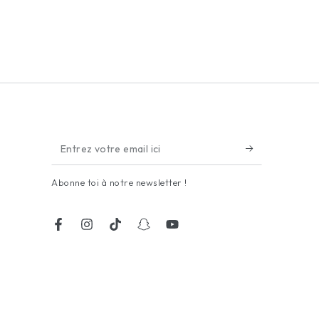
Entrez
votre
Abonne toi à notre newsletter !
email
ici
Facebook
Instagram
TikTok
Snapchat
YouTube