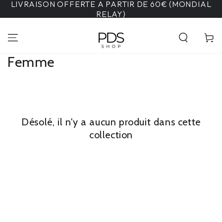
LIVRAISON OFFERTE A PARTIR DE 60€ (MONDIAL
IGNORER LE
CONTENU
RELAY)
Panier
Collection:
Femme
Désolé, il n'y a aucun produit dans cette
collection