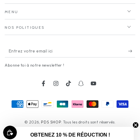
MENU
NOS POLITIQUES
Entrez
votre
Abonne toi à notre newsletter !
email
ici
Facebook
Instagram
TikTok
Snapchat
YouTube
Modes
de
paiement
© 2026,
PDS SHOP
. Tous les droits sont réservés.
Commerce électronique propulsé par Shopify
OBTENEZ 10 % DE RÉDUCTION !